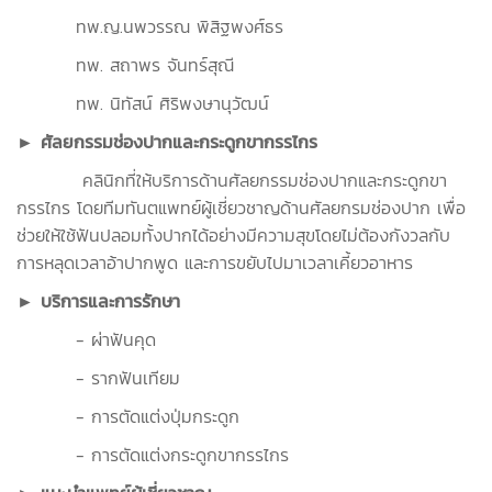
ทพ.ญ.นพวรรณ พิสิฐพงศ์ธร
ทพ. สถาพร จันทร์สุณี
ทพ. นิทัสน์ ศิริพงษานุวัฒน์
► ศัลยกรรมช่องปากและกระดูกขากรรไกร
คลินิกที่ให้บริการด้านศัลยกรรมช่องปากและกระดูกขา
กรรไกร โดยทีมทันตแพทย์ผู้เชี่ยวชาญด้านศัลยกรมช่องปาก เพื่อ
ช่วยให้ใช้ฟันปลอมทั้งปากได้อย่างมีความสุขโดยไม่ต้องกังวลกับ
การหลุดเวลาอ้าปากพูด และการขยับไปมาเวลาเคี้ยวอาหาร
► บริการและการรักษา
- ผ่าฟันคุด
- รากฟันเทียม
- การตัดแต่งปุ่มกระดูก
- การตัดแต่งกระดูกขากรรไกร