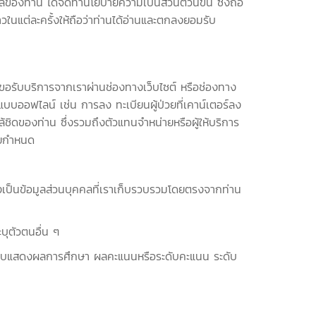
คลของท่าน ได้จัดทำนโยบายความเป็นส่วนตัวนี้ขึ้น ซึ่งถือ
วในแต่ละครั้งให้ถือว่าท่านได้อ่านและตกลงยอมรับ
การขอรับบริการจากเราผ่านช่องทางเว็บไซต์ หรือช่องทาง
ออฟไลน์ เช่น การลง ทะเบียนผู้ป่วยที่เคาน์เตอร์ลง
ิดของท่าน ซึ่งรวมถึงตัวแทนจำหน่ายหรือผู้ให้บริการ
ายกำหนด
่งเป็นข้อมูลส่วนบุคคลที่เราเก็บรวบรวมโดยตรงจากท่าน
บุตัวตนอื่น ๆ
ือใบแสดงผลการศึกษา ผลคะแนนหรือระดับคะแนน ระดับ