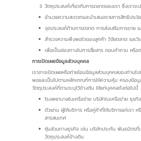
วัตถุประสงค์เกี่ยวกับการตลาดของเรา ซึ่งเราจะป
อำนวยความสะดวกและนำเสนอรายการสิทธิประโย
จุดประสงค์ด้านการตลาด การส่งเสริมการขาย และก
สำรวจความพึงพอใจของลูกค้า วิจัยตลาด และวิเคร
เพื่อเป็นช่องทางในการสื่อสาร ตอบคำถาม หรือต
การเปิดเผยข้อมูลส่วนบุคคล
เราอาจเปิดเผยหรือถ่ายโอนข้อมูลส่วนบุคคลของท่านไปยั
พอและเป็นไปตามหลักเกณฑ์การให้ความคุ้ม ครองข้อมู
วัตถุประสงค์ที่ตามระบุไว้ข้างต้น ให้แก่บุคคลดังต่อไปนี้
โรงพยาบาลในเครือข่าย บริษัทในเครือข่าย ธุรกิจค
ตัวแทน ผู้ให้บริการ หรือคู่ค้าที่ให้บริการแก่เร
สารสนเทศ
หุ้นส่วนทางธุรกิจ เช่น บริษัทประกัน พันธมิตรท
วัตถุประสงค์ข้างต้น