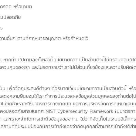
เครดิต หรือเดบิต
วามปลอดภัย
กร
งานอื่นๆ ตามที่กฎหมายอนุญาต หรือกำหนดไว้
สาม หากท่านไปตามลิงก์เหล่านี้ นโยบายความเป็นส่วนตัวนี้ไม่ครอบคลุมไปถ
ควบคุมของเรา และโปรดทราบว่าเราไม่มีส่วนเกี่ยวข้องและความรับผิด
เป็น เพื่อวัตถุประสงค์ต่างๆ ที่อธิบายไว้ในนโยบายความเป็นส่วนตัวนี้ 
่แสดงความยินยอมให้เราทำการประมวลผลข้อมูลส่วนบุคคลของท่านต่อไป 
ไม่ชักช้าเราจะใช้มาตรการทางเทคนิค และการบริหารจัดการที่เหมาะสม
นคงปลอดภัยสารสนเทศ NIST Cybersecurity Framework ในมาตรการควบ
 และเราจะจำกัดการเข้าถึงข้อมูลของท่าน ไม่ว่าที่จัดเก็บในระบบอิเล็กท
ถานที่ที่มีระบบป้องกันการเข้าถึงโดยจำกัดบุคคลที่สามารถเข้าถึงได้สำ