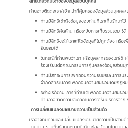
สิทธิเกี่ยวกับเจ้าของข้อมูลส่วนบุคคล
ท่านอาจติดต่อเรา/เจ้าหน้าที่คุ้มครองข้อมูลส่วนบุคคล/เจ้
ท่านมีสิทธิเข้าถึงข้อมูลของท่านที่เราเก็บรักษาไ
ท่านมีสิทธิคัดค้าน หรือระงับการเก็บรวบรวม ใช้ 
ท่านมีสิทธิขอให้เราแก้ไขข้อมูลที่ไม่ถูกต้อง หรื
ยินยอมได้
ในกรณีที่ท่านพบว่าเรา หรือบุคลากรของเราใช้ หร
ร้องเรียนต่อคณะกรรมการคุ้มครองข้อมูลส่วนบุค
ท่านมีสิทธิในการเพิกถอนความยินยอมในการประมวล
จำกัดสิทธิในการเพิกถอนความยินยอมโดยกฎหมาย
อย่างไรก็ตาม การที่ท่านได้เพิกถอนความยินยอม
ท่านอาจขาดความสะดวกในการได้รับบริการจากเ
การเปลี่ยนแปลงนโยบายความเป็นส่วนตัว
เราอาจทบทวนและเปลี่ยนแปลงนโยบายความเป็นส่วนตัวนี
จากท่าน รวมถึงข้อกฎหมายที่เกี่ยวข้อง โดยนโยบายเวอร