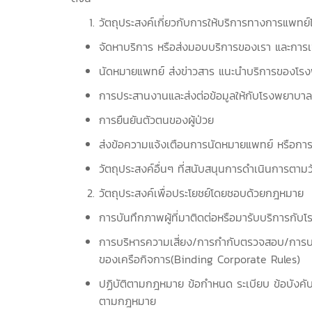
วัตถุประสงค์เกี่ยวกับการให้บริการทางการแพทย์ไ
จัดหาบริการ หรือส่งมอบบริการของเรา และการเข
นัดหมายแพทย์ ส่งข่าวสาร แนะนำบริการของโร
การประสานงานและส่งต่อข้อมูลให้กับโรงพยาบาลใน
การยืนยันตัวตนของผู้ป่วย
ส่งข้อความแจ้งเตือนการนัดหมายแพทย์ หรือกา
วัตถุประสงค์อื่นๆ ที่สนับสนุนการดำเนินการตามว
วัตถุประสงค์เพื่อประโยชย์โดยชอบด้วยกฎหมาย
การบันทึกภาพผู้ที่มาติดต่อหรือมารับบริกา
การบริหารความเสี่ยง/การกำกับตรวจสอบ/การบร
ของเครือกิจการ(Binding Corporate Rules)
ปฏิบัติตามกฎหมาย ข้อกำหนด ระเบียบ ข้อบังคับ
ตามกฎหมาย