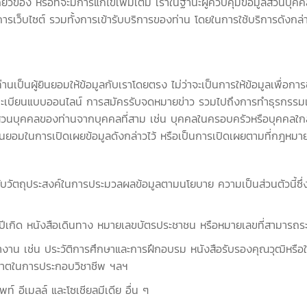
่ยวข้อง หรือที่จะมีการแก้ไขเพิ่มเติม เราในฐานะผู้ควบคุมข้อมูลส่วนบุค
ารเว็บไซต์ รวมทั้งการเข้ารับบริการของท่าน โดยในการใช้บริการดังกล่า
ท่านเป็นผู้ยินยอมให้ข้อมูลกับเราโดยตรง ไม่ว่าจะเป็นการให้ข้อมูลเพื่อ
ะเบียนแบบออนไลน์ การสมัครรับจดหมายข่าว รวมไปถึงการทำธุรกรรมแบบ
วนบุคคลของท่านจากบุคคลที่สาม เช่น บุคคลในครอบครัวหรือบุคคลใกล้ช
ยินยอมในการเปิดเผยข้อมูลดังกล่าวไว้ หรือเป็นการเปิดเผยตามที่กฎหม
่กับวัตถุประสงค์ในการประมวลผลข้อมูลตามนโยบาย ความเป็นส่วนตัวนี้ซึ
อนปีเกิด หนังสือเดินทาง หมายเลขบัตรประชาชน หรือหมายเลขที่สามารถระ
ทำงาน เช่น ประวัติการศึกษาและการฝึกอบรม หนังสือรับรองคุณวุฒิหร
าตในการประกอบวิชาชีพ ฯลฯ
พท์ อีเมลล์ และโซเชียลมีเดีย อื่น ๆ