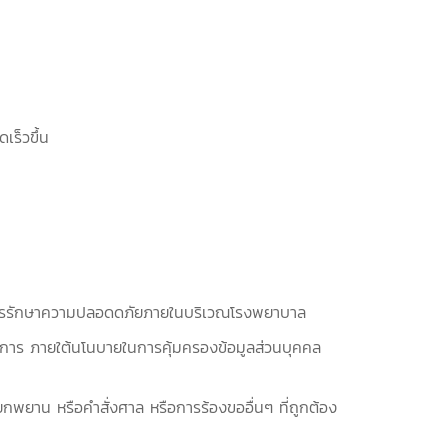
เร็วขึ้น
อการรักษาความปลอดดภัยภายในบริเวณโรงพยาบาล
การ ภายใต้นโนบายในการคุ้มครองข้อมูลส่วนบุคคล
พยาน หรือคำสั่งศาล หรือการร้องขออื่นๆ ที่ถูกต้อง