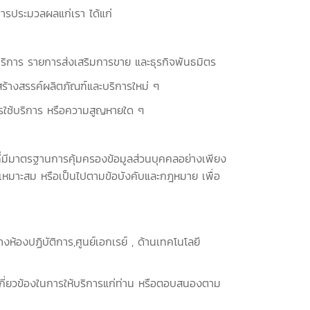
การประมวลผลแก่เรา ได้แก่
ะบริการ รายการส่งเสริมการขาย และธุรกิจพันธมิตร
สร้างสรรค์ผลิตภัณฑ์และบริการใหม่ ๆ
ารใช้บริการ หรือความสูญหายใด ๆ
ที่มีมาตรฐานการคุ้มครองข้อมูลส่วนบุคคลอย่างเพียง
หมาะสม หรือเป็นไปตามข้อบังคับและกฎหมาย เพื่อ
างห้องปฏิบัติการ,ศูนย์เอกเรย์ , ด้านเทคโนโลยี
่เกี่ยวข้องในการให้บริการแก่ท่าน หรือตอบสนองตาม