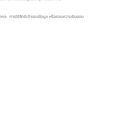
บุคคล การใช้สิทธิเจ้าของข้อมูล หรือถอนความยินยอม