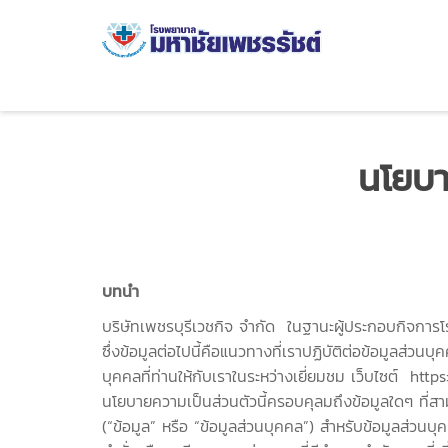
นโยบา
บทนำ
บริษัทเพชรบุรีเวชกิจ จำกัด ในฐานะผู้ประกอบกิจการโ
ซึ่งข้อมูลต่อไปนี้คือแนวทางที่เราปฏิบัติต่อข้อมูลส่
บุคคลที่ท่านให้กับเราในระหว่างเยี่ยมชม เว็บไซต์
http
นโยบายความเป็นส่วนตัวนี้ครอบคุลมถึงข้อมูลใดๆ ที่สา
(“ข้อมูล” หรือ “ข้อมูลส่วนบุคคล”) สำหรับข้อมูลส่