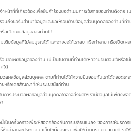
าหน้าที่ที่เกี่ยวข้องเพื่อยื่นคำร้องขอดำเนินการใช้สิทธิของท่านดังต่อ ไป
ว้ รวมถึงขอรับสำเนาข้อมูลและขอให้โอนย้ายข้อมูลส่วนบุคคลของท่านที่ท่าน
หรือเปิดเผยข้อมูลของท่านได้
อเพิ่มเติมข้อมูลที่ไม่สมบูรณ์ได้ และอาจขอให้เราลบ หรือทำลาย หรือเปิดเผ
ือเปิดเผยข้อมูลของท่าน ไม่เป็นไปตามที่ท่านได้ให้ความยินยอมไว้หรือไ
คได้
ผลข้อมูลส่วนบุคคล ตามที่ท่านได้ให้ความยินยอมกับเราได้ตลอดระยะเวลา
หรือโดยสัญญาที่ให้ประโยชน์แก่ท่าน
ในการประมวลผลข้อมูลส่วนบุคคลใดอาจส่งผลให้เรามีข้อมูลไม่เพียงพอต่
รา
้เป็นครั้งคราวเพื่อให้สอดคล้องกับการเปลี่ยนแปลง ของการให้บริกา
์ชั่นล่าสุดจะประกาศบนเว็บไซต์ของเรา เพื่อให้ท่านทราบแนวทางที่เรา