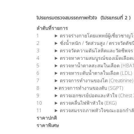
โปรแกรมตรวจสมรรถภาพหัวใจ (โปรแกรมที่ 2 )
ลำดับที่
รายการ
1
► ตรวจร่างกายโดยแพทย์ผู้เชี่ยวชาญโรค
2
► ชั่งน้ำหนัก / วัดส่วนสูง / ตรวจวัดดั
3
► ตรวจวัดความดันโลหิตและวัดชีพจร
4
► ตรวจหาความสมบูรณ์ของเม็ดเลือดแ
5
► ตรวจหาน้ำตาลสะสมในเลือด (HBA
6
► ตรวจหาระดับน้ำตาลในเลือด (LDL)
7
► ตรวจการทำงานของไต (Creatinine)
8
►ตรวจการทำงานของตับ (SGPT)
9
► ตรวจเอกซเรย์ปอดและหัวใจ (Chest X
10
► ตรวจคลื่นไฟฟ้าหัวใจ (EKG)
11
► ตรวจสมรรถภาพหัวใจขณะออกกำลัง
ราคาปกติ
ราคาพิเศษ