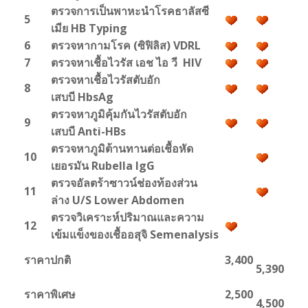
ตรวจการเป็นพาหะนำโรคธาลัสซี
5
เมีย HB Typing
6
ตรวจหากามโรค (ซิฟิลิส) VDRL
7
ตรวจหาเชื้อไวรัส เอช ไอ วี HIV
ตรวจหาเชื้อไวรัสตับอัก
8
เสบบี HbsAg
ตรวจหาภูมิคุ้มกันไวรัสตับอัก
9
เสบบี Anti-HBs
ตรวจหาภูมิต้านทานต่อเชื้อหัด
10
เยอรมัน Rubella lgG
ตรวจอัลตร้าซาวน์ช่องท้องส่วน
11
ล่าง U/S Lower Abdomen
ตรวจวิเคราะห์ปริมาณและความ
12
เข้มแข็งของเชื้ออสุจิ Semenalysis
ราคาปกติ
3,400
5,390
ราคาพิเศษ
2,500
4,500