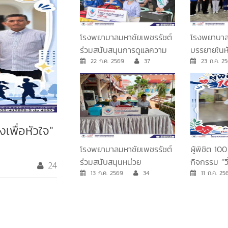
โรงพยาบาลมหาชัยเพชรรัชต์
โรงพยาบาล
ร่วมสนับสนุนการดูแลความ
บรรยายในหั
ปลอดภัยในการแข่งขันกีฬา
22 ก.ค. 2569
37
ปฐมพยาบาล
23 ก.ค.
วิทยาลัยอาชีวศึกษาเพชรบุรี
เบื้องต้น” 
ศักยภาพอาส
และกีฬา จัง
งเพื่อหัวใจ"
โรงพยาบาลมหาชัยเพชรรัชต์
ผู้พิชิต 10
ร่วมสนับสนุนหน่วย
กิจกรรม “วิ
24
ปฐมพยาบาลและทีมพยาบาล
13 ก.ค. 2569
34
ตรวจสุขภา
11 ก.ค. 
ในการแข่งขันกีฬาสีประจำปี
ของโรงเรียนคงคาราม