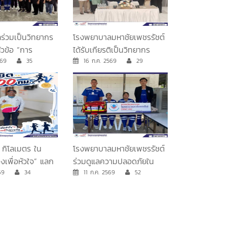
ร่วมเป็นวิทยากร
โรงพยาบาลมหาชัยเพชรรัชต์
วข้อ “การ
ได้รับเกียรติเป็นวิทยากร
และการช่วยชีวิต
 2569
35
อบรม การปฐมพยาบาลเบื้อง
16 ก.ค. 2569
29
เพื่อพัฒนา
ต้น (First Aid) ให้แก่
าสมัครท่องเที่ยว
พนักงานโรงแรมทะเลโฮเต็ล
หวัดเพชรบุรี
แอนด์ วิลล่า ชะอำ
0 กิโลเมตร ใน
โรงพยาบาลมหาชัยเพชรรัชต์
่งเพื่อหัวใจ” แลก
ร่วมดูแลความปลอดภัยใน
พ
2569
34
กิจกรรมกีฬาสีของโรงเรียน
11 ก.ค. 2569
52
เบญจมเทพอุทิศ จังหวัด
เพชรบุรี