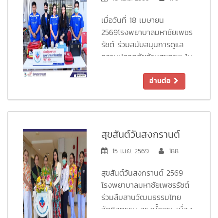
AED เพื่อดูแลนักกีฬาและผู้
การดูแลความปลอดภัย
เข้าชมตลอดการแข่งขัน ให้ทุก
เมื่อวันที่ 18 เมษายน
คนปลอดภัยในทุกช่วงเวลา
ด้านสุขภาพ ในการ
2569โรงพยาบาลมหาชัยเพชร
ของการจัดกิจกรรม
แข่งขัน “THAILAND
รัชต์ ร่วมสนับสนุนการดูแล
โรงพยาบาลมหาชัยเพชรรัชต์
ความปลอดภัยด้านสุขภาพ ใน
SEMI-PRO LEAGUE
ห่วงใย ใส่ใจในสุขภาพ
การแข่งขัน “THAILAND
2025/26 (โซนภาค
SEMI-PRO LEAGUE
อ่านต่อ
ตะวันตก)”
2025/26 (โซนภาคตะวันตก)”
ณ สนามกีฬาจุลานนท์กีฬา
สถาน มหาวิทยาลัยราชภัฏ
เพชรบุรี โดยจัดทีมหน่วย
สุขสันต์วันสงกรานต์
ปฐมพยาบาลเบื้องต้นและรถ
2569
15 เม.ย. 2569
188
พยาบาลฉุกเฉิน เพื่อดูแล
นักกีฬาและผู้เข้าชมตลอดการ
สุขสันต์วันสงกรานต์ 2569
แข่งขัน ให้ทุกคนได้ร่วมเชียร์
โรงพยาบาลมหาชัยเพชรรัชต์
และแข่งขันอย่างมั่นใจ
ร่วมสืบสานวัฒนธรรมไทย
ปลอดภัยในทุกช่วงเวลา โรง
จัดกิจกรรม สรงน้ำพระ เนื่อง
พยาบาลมหาชัยเพชรรัชต์