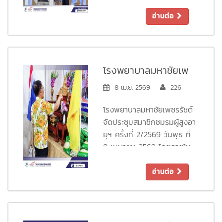
ในเทศกาลวันสงกรานต์ เพื่อ
ห่วงใย ใส่ใจในสุขภาพ
ความเป็นสิริมงคล และ
อ่านต่อ
ต้อนรับปีใหม่ไทยอย่างอบอุ่น
ขออวยพรให้ทุกท่านมีสุขภาพ
แข็งแรง เดินทางปลอดภัย
และมีความสุขตลอดช่วง
โรงพยาบาลมหาชัยเพ
เทศกาลนะคะ ขอบคุณที่ไว้
ชรรัชต์ จัดประชุม
8 เม.ย. 2569
226
วางใจให้เราดูแลสุขภาพของ
สมาชิกชมรมผู้สูงอายุฯ
ท่านเสมอมา
โรงพยาบาลมหาชัยเพชรรัชต์
ครั้งที่ 2/2569
จัดประชุมสมาชิกชมรมผู้สูงอา
ยุฯ ครั้งที่ 2/2569 วันพุธ ที่
8 เมษายน 2569 โดยภายใน
กิจกรรมมีการบริการตรวจ
สุขภาพเบื้องต้นให้แก่ผู้เข้า
อ่านต่อ
ร่วมกิจกรรม มีกิจกรรมการ
รดน้ำอวยพรผู้สูงอายุ เพื่อ
ความเป็นสิริมงคล กิจกรรม
อวยพรวันเกิด กิจกรรม