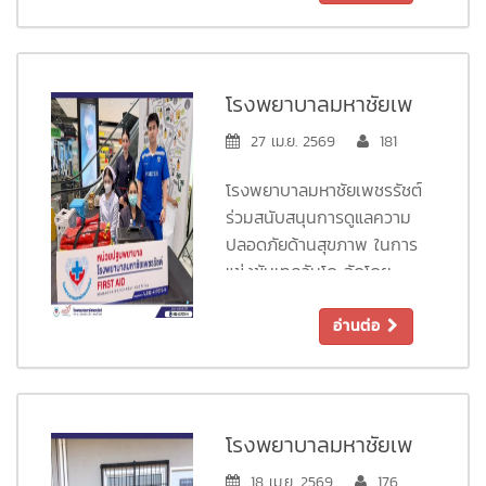
30 เมษายน 2569 โดย
สำนักงานสวัสดิการและ
คุ้มครองแรงงานจังหวัด
เพชรบุรี ณ อาคาร
โรงพยาบาลมหาชัยเพ
เอนกประสงค์บริเวณชายทะเล
ชรรัชต์ ร่วมสนับสนุน
27 เม.ย. 2569
181
หาดเจ้าสำราญ เพื่อร่วมส่ง
การดูแลความปลอดภัย
กำลังใจและขอบคุณแรงงาน
โรงพยาบาลมหาชัยเพชรรัชต์
ทุกภาคส่วนที่มีบทบาทสำคัญ
ด้านสุขภาพ ในการ
ร่วมสนับสนุนการดูแลความ
ในการขับเคลื่อนสังคม
แข่งขันเทควันโด จัด
ปลอดภัยด้านสุขภาพ ในการ
แข่งขันเทควันโด จัดโดย
โดย “สถาบันสอนศิลปะ
“สถาบันสอนศิลปะการต่อสู้
การต่อสู้ป้องกันตัววิถี
ป้องกันตัววิถีเพชรเทควันโด
อ่านต่อ
เพชรเทควันโดคลับ”
คลับ” ณ ลานชั้น 1
ศูนย์การค้าโรบินสันไลฟ์สไตล์
เพชรบุรี โดยจัดทีมหน่วย
ปฐมพยาบาลเบื้องต้นและรถ
โรงพยาบาลมหาชัยเพ
พยาบาลฉุกเฉินพร้อมเครื่อง
ชรรัชต์ ร่วมสนับสนุน
18 เม.ย. 2569
176