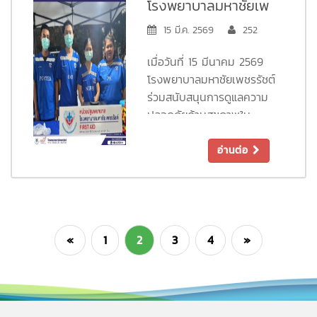
โรงพยาบาลมหาชัยเพ
สันทนาการจากผู้สูงอายุ
ชรรัชต์ ร่วมสนับสนุน
15 มี.ค. 2569
252
ประกวดแต่งชุดสวยงามวัน
การดูแลความปลอดภัย
สงกรานต์ และกิจกรรมแลก
เมื่อวันที่ 15 มีนาคม 2569
ของขวัญ เป็นบรรยากาศที่
ด้านสุขภาพในกิจกรรม
โรงพยาบาลมหาชัยเพชรรัชต์
อบอุ่น สนุกสนาน สร้างความ
“หาดชะอำบิกินีบีชรัน
ร่วมสนับสนุนการดูแลความ
ประทับใจแก่ผู้เข้าร่วมกิจกรรม
ปลอดภัยด้านสุขภาพใน
2026”
เป็นอย่างมาก
กิจกรรม “หาดชะอำบิกินีบี
พบกับกิจกรรมประชุมผู้สูง
ชรัน 2026” ณ บริเวณหาด
อ่านต่อ
อายุ ชมรมผู้สูงอายุโรง
ทรายหน้าโรงแรมลองบีชชะอำ
พยาบาลมหาชัยเพชรรัชต์
โดยจัดทีม หน่วย
ปฐมพยาบาลเบื้องต้นและรถ
ครั้งต่อไปในวันพุธที่ 10
พยาบาลฉุกเฉิน เพื่อดูแลผู้เข้า
มิถุนายน 2569 เวลา 09.00
ร่วมกิจกรรมตลอดงาน ให้ทุก
«
1
2
3
4
»
- 12.00 น.
คนได้วิ่งอย่างมั่นใจและ
ปลอดภัย ขอขอบคุณผู้จัด
งานและผู้เข้าร่วมกิจกรรมทุก
ท่าน ที่ร่วมกันสร้าง