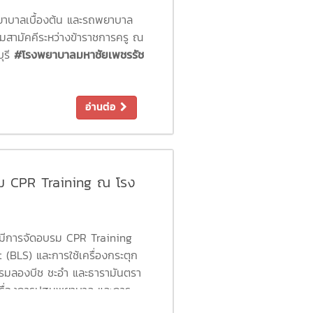
ญจมฯ
ยาบาลเบื้องต้น และรถพยาบาล
ามสามัคคีระหว่างข้าราชการครู ณ
ุรี
#โรงพยาบาลมหาชัยเพชรรัช
อ่านต่อ
รม CPR Training ณ โรง
ร์ท
้มีการจัดอบรม CPR Training
t (BLS) และการใช้เครื่องกระตุก
งแรมลองบีช ชะอำ และธารามันตรา
ะในเรื่องการปฐมพยาบาล และการ
เจ็บ หรือภาวะฉุกเฉินต่างๆ ให้พ้น