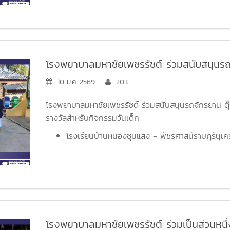
จากอันตรายได้อย่างถูกต้อง และมีประสิทธิภาพก่อนนําส่
ความรุนแรงและความสูญเสียที่อาจเกิดขึ้น
#BLS
#CPR
#Training
#ศูนย์หัวใจเพชรบุรี
#โรงพยา
โรงพยาบาลมหาชัยเพชรรัชต์ ร่วมสนับสนุนรถ
อุปกรณ์การเรียนเป็นของรางวัลสำหรับกิจกรร
10 ม.ค. 2569
203
โรงพยาบาลมหาชัยเพชรรัชต์ ร่วมสนับสนุนรถจักรยาน ตุ
รางวัลสำหรับกิจกรรมวันเด็ก
โรงเรียนบ้านหนองชุมแสง - พัชรศาสน์ราษฎร์นุเคร
เพชรบุรี
โรงเรียนวัดหนองศาลา (ธรรมกรประสาท) อำเภอชะอ
โรงเรียนวัดทุ่งประดู่ อำเภอทับสะแก จังหวัดประจวบค
โรงเรียนสหกรณ์บำรุงวิทย์ อำเภอท่ายาง จังหวัดเพ
โรงเรียนบ้านยางน้ำกลัดใต้ อำเภอหนองหญ้าปล้อง 
โรงพยาบาลมหาชัยเพชรรัชต์ ร่วมเป็นส่วนหน