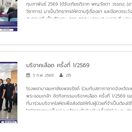
กุมภาพันธ์ 2569 ได้รับเกียรติจาก พญ.รัชตา วรรณะ (อาย
วิชาการ) มาเป็นวิทยากรให้ความรู้เรื่องยา และข้อควรระว
สมุทรนาวี เป็นตัวแทน จาก ตฤณ เวลเนส เพชรบุรี มาแนะน
อายุ /โดยภายในกิจกรรมการจัดประชุม มีการบริการตรวจสุข
กิจกรรมจากผู้สูงอายุฯ /มอบเงินกองทุนสวัสดิการชมรมผ
/ และกิจกรรมออกกำลังสันทนาการจากผู้สูงอายุ เป็นบรร
สร้างความประทับใจแก่ผู้เข้าร่วมกิจกรรมเป็นอย่างมาก
พบกับกิจกรรมประชุมผู้สูงอายุ ชมรมผู้สูงอายุ โรงพยาบา
บริจาคเลือด ครั้งที่ 1/2569
วันพุธ ที่ 8 เมษายน 2569 เวลา 09.00 - 12.00 น.
5 ก.พ. 2569
215
โรงพยาบาลมหาชัยเพชรรัชต์ ร่วมกับสภากาชาดจังหวัดเ
พระจอมเกล้า จัดกิจกรรมบริจาคเลือด ครั้งที่ 1/2569 ข
ที่มาร่วมบริจาคโลหิตเพื่อส่งต่อให้กับผู้ป่วยที่จำเป็นต้องใ
โลหิตสุขภาพแข็งแรง แล้วพบกันใหม่ในครั้งต่อไปนะคะ 
เพิ่มเติม ได้ที่แผนกการตลาด : 032-417070-9 ต่อ 1393