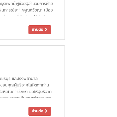
ุรแพทย์,ผู้ช่วยผู้อำนวยการฝ่าย
ังในการใช้ยา" /คุณศิวัชญา เมือง
ำสถานที่พักผ่อน ให้กับผู้สูง
ภาพเบื้องต้นให้แก่ผู้เข้าร่วม
ู้สูงอายุ /กิจกรรมอวยพรวันเกิด
อ่านต่อ
ยากาศที่สนุกสนาน และอบอุ่น
ลมหาชัยเพชรรัชต์ ครั้งต่อไปใน
พชรบุรี และโรงพยาบาล
อขอบคุณผู้บริจาคโลหิตทุกท่าน
ช้โลหิตในการรักษา ขอให้ผู้บริจาค
สอบถามรายละเอียดติดต่อสอบถาม
อ่านต่อ