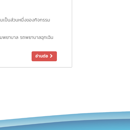
รบุรี
ดเพชรบุรี
วมเป็นส่วนหนึ่งของกิจกรรม
ร่างกาย อารมณ์ สังคมและสติ
คนดีของสังคม
ปฐมพยาบาล รถพยาบาลฉุกเฉิน
อ่านต่อ
N
#1
#โรงพยาบาลมหาชัยเพชร