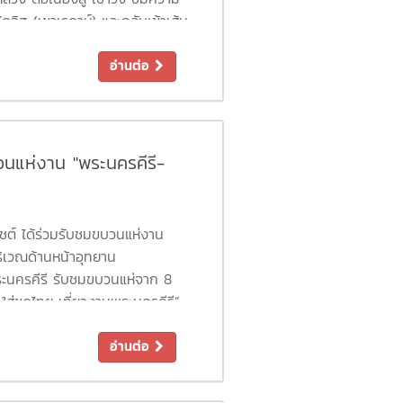
อิฐ (เขาเรดาห์) และกลับเข้าเส้น
อำนวยการโรงพยาบาลมหาชัยเพชร
จกรรมในครั้งนี้ รูปภาพบรรยากาศ
อ่านต่อ
K8RzVgLLWkc...
วนแห่งาน "พระนครคีรี-
มสร้างบรรยากาศแห่งการส่งเสริมสุข
ัชต์ ได้ร่วมรับชมขบวนแห่งาน
ริเวณด้านหน้าอุทยาน
พระนครคีรี รับชมขบวนแห่จาก 8
ส่ชุดไทย เที่ยวงานพระนครคีรี”
ะความประทับใจ
อ่านต่อ