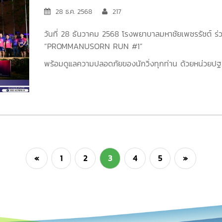
โรงเรียนบ้านดอนเตาอิฐ ตำบลปึกเตียน จังหวัดเพช
“PROMMANUSORN RUN #1”
28 ธ.ค. 2568
217
เทศบาลตำบลบ้านหม้อ อำเภอเมืองเพชรบุรี จังหวั
วันที่ 28 ธันวาคม 2568 โรงพยาบาลมหาชัยเพชรรัชต์ ร่
ทั้งนี้เพื่อเป็นการส่งเสริมเด็กๆ ได้มีพัฒนาการทางด้าน
“PROMMANUSORN RUN #1”
ปัญญา รวมทั้งส่งเสริมให้เด็กมีกำลังใจปฏิบัติตนให้เป็น
พร้อมดูแลความปลอดภัยของนักวิ่งทุกท่าน ด้วยหน่วย
และเครื่อง AED
เพราะทุกก้าวของคุณ…เราพร้อมดูแล
#ด้วยความห่วงใยใส่ใจสุขภาพ
#PROMMANUSORNRU
รัชต์
«
1
2
3
4
5
»