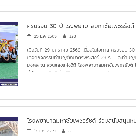
ครบรอบ 30 ปี โรงพยาบาลมหาชัยเพชรรัชต์
29 ม.ค. 2569
228
เมื่อวันที่ 29 มกราคม 2569 เนื่องในโอกาส ครบรอบ 30
ได้จัดกิจกรรมทำบุญตักบาตรพระสงฆ์ 29 รูป และทำบุญเลี
มงคล ณ สวนแสงแห่งวิถี โรงพยาบาลมหาชัยเพชรรัชต์ โด
นำโดย นพ.อิทธิ ฉันศิริกาญจน กรรมการผู้จัดการ ,นพ.
โรงพยาบาล ,นพ.สมฤทธิ์ สินธัญญาธรรม ผู้อำนวยการแพท
การบริหาร และนพ.กัญสพัฒน์ พงศ์หัตถกิจ พร้อมด้วยพน
พยาบาลมหาชัยเพชรรัชต์ และตัวแทนบริษัทประกัน เข้าร่ว
บรรยายความรู้เกี่ยวกับการดูแลผู้สูงอายุ โดย ผศ.พญ.สิร
ด้านอายุรศาสตร์ผู้สูงอายุ จากคณะแพทยศาสตร์ โรงพยาบา
ได้มอบเค้ก เนื่องในโอกาสครบรอบ 30 ปี ท่ามกลางบรรย
โรงพยาบาลมหาชัยเพชรรัชต์ ร่วมสนับสนุนห
ความประทับใจ
และรถพยาบาลฉุกเฉินให้กับคณะครู ในกิจกรร
17 ม.ค. 2569
223