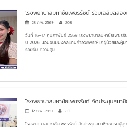
โรงพยาบาลมหาชัยเพชรรัชต์ ร่วมเฉลิมฉลอง
23 ก.พ. 2569
208
วันที่ 16–17 กุมภาพันธ์ 2569 โรงพยาบาลมหาชัยเพชรรั
ปี 2026 มอบขนมมงคลแทนคำอวยพรให้แก่ผู้ป่วยและผู้มา
รอยยิ้ม ความสุข
新正如意 新年发财
คิดหวังสิ่งใดขอให้สมหวังสมปรารถนา มั่งคั่งร่ำรวย เฮง
ตลอดปี มีแต่เรื่องดี ๆ เข้ามาตลอดปี 2569 นะคะ
โรงพยาบาลมหาชัยเพชรรัชต์ จัดประชุมสมาชิกชม
1/2569
12 ก.พ. 2569
231
โรงพยาบาลมหาชัยเพชรรัชต์ จัดประชุมสมาชิกชมรมผู้สูงอายุ