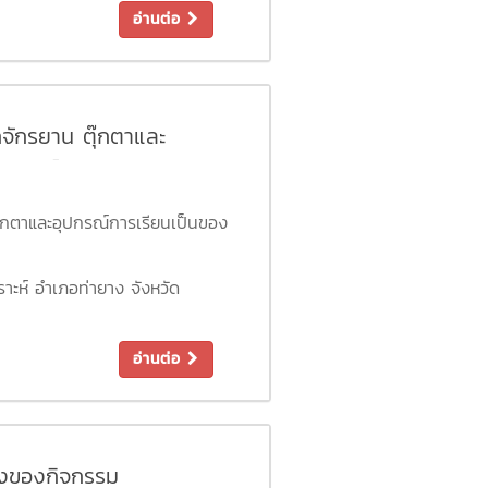
งโรงพยาบาล ซึ่งจะเป็นการลด
อ่านต่อ
บาลเอกชน
จักรยาน ตุ๊กตาและ
มวันเด็ก
๊กตาและอุปกรณ์การเรียนเป็นของ
าะห์ อำเภอท่ายาง จังหวัด
ำ จังหวัดเพชรบุรี
อ่านต่อ
ีรีขันธ์
ชรบุรี
จังหวัดเพชรบุรี
ึ่งของกิจกรรม