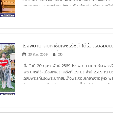
งดงามของพระราชวังและไฟประดับ ก่อนมุ่งหน้าสู่ เขาบันได
ชัย ณ สนามกีฬาดอนคาน นพ.ทนง สุนทรปกรณ์กิจ ผู้
รัชต์ พร้อมด้วยเจ้าหน้าที่ของโรงพยาบาล ได้เข้าร่วมกิ
งาน
ผู้ร่วมกิจกรรมสามารถดาวน์โหลดภาพได้ที่ :
https://drive.google.com/.../1hqwhMmukxJQTbuBT
โรงพยาบาลมหาชัยเพชรรัชต์ ได้ร่วมรับชมขบ
ขอขอบคุณผู้จัดงานและผู้เข้าร่วมกิจกรรมทุกท่าน ที่ร่ว
เมืองเพชร" ครั้งที่ 39 ประจำปี 2569
23 ก.พ. 2569
215
ภาพและความสามัคคีในครั้งนี้
#โรงพยาบาลมหาชัยเพชรรัชต์
ห่วงใย ใส่ใจในสุขภาพ
เมื่อวันที่ 20 กุมภาพันธ์ 2569 โรงพยาบาลมหาชัยเพชรร
"พระนครคีรี-เมืองเพชร" ครั้งที่ 39 ประจำปี 2569 ณ บ
เฉลิมพระเกียรติพระบาทสมเด็จพระจอมเกล้าเจ้าอยู่หัว 
อำเภอ และร่วมกันแต่งกายตามคอนเซ็ปต์ “นุ่งจง ห่มสไบ ใ
บรรยากาศภายในงานเต็มไปด้วยความคึกคัก รอยยิ้ม แล