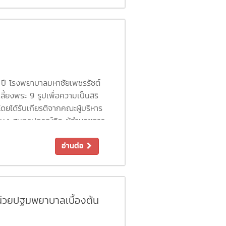
 ปี โรงพยาบาลมหาชัยเพชรรัชต์
้ยงพระ 9 รูปเพื่อความเป็นสิริ
ยได้รับเกียรติจากคณะผู้บริหาร
ทนง สุนทรปกรณ์กิจ ผู้อำนวยการ
ย์ ,คุณสัมพันธ์ มีคง ผู้อำนวย
ักงาน สมาชิกชมรมผู้สูงอายุโรง
อ่านต่อ
มทำบุญในครั้งนี้ ภายในงานมีการ
ินทร ฉันศิริกาญจน ผู้เชี่ยวชาญ
ลรามาธิบดี ทั้งนี้ คณะผู้บริหาร
ากาศแห่งความสุข รอยยิ้ม และ
น่วยปฐมพยาบาลเบื้องต้น
มการแข่งขันกีฬาสร้าง