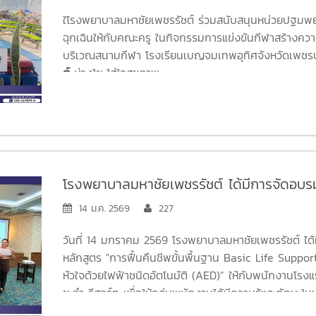
ความสามัคคีระหว่างข้าราชการครู ณ รร.เบ
ใโรงพยาบาลมหาชัยเพชรรัชต์ ร่วมสนับสนุนหน่วยปฐมพ
ฉุกเฉินให้กับคณะครู ในกิจกรรมการแข่งขันกีฬาสร้างคว
บริเวณสนามกีฬา โรงเรียนเบญจมเทพอุทิศจังหวัดเพชรบ
ต์
ห่วงใย ใส่ใจสุขภาพ
โรงพยาบาลมหาชัยเพชรรัชต์ ได้มีการจัดอบ
แรมลองบีช ชะอำ และธารามันตรา ชะอำ รีสอ
14 ม.ค. 2569
227
วันที่ 14 มกราคม 2569 โรงพยาบาลมหาชัยเพชรรัชต์ ได
หลักสูตร "การฟื้นคืนชีพขั้นพื้นฐาน Basic Life Suppor
หัวใจด้วยไฟฟ้าชนิดอัตโนมัติ (AED)” ให้กับพนักงานโร
ชะอำ รีสอร์ท เพื่อให้กลุ่มพนักงานได้มีความรู้และทักษ
ช่วยฟื้นคืนชีพขั้นพื้นฐาน สามารถช่วยเหลือผู้ที่ได้รับบาด